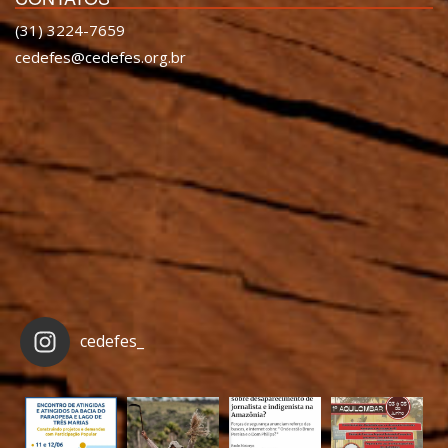
(31) 3224-7659
cedefes@cedefes.org.br
cedefes_