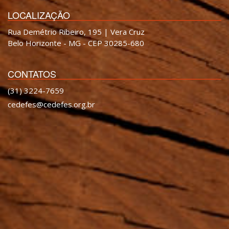
LOCALIZAÇÃO
Rua Demétrio Ribeiro, 195 | Vera Cruz
Belo Horizonte - MG - CEP 30285-680
CONTATOS
(31) 3224-7659
cedefes@cedefes.org.br