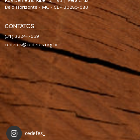
Rua Demétrio Ribeiro, 195 | Vera Cruz
Belo Horizonte - MG - CEP 30285-680
CONTATOS
(31) 3224-7659
cedefes@cedefes.org.br
cedefes_