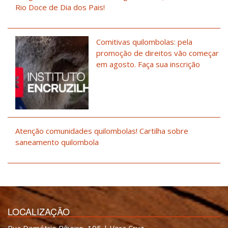
Rio Doce de Dia dos Pais!
Comitivas quilombolas: pela
promoção de direitos vão começar
em agosto. Faça sua inscrição
Atenção comunidades quilombolas! Cartilha sobre
saneamento quilombola
LOCALIZAÇÃO