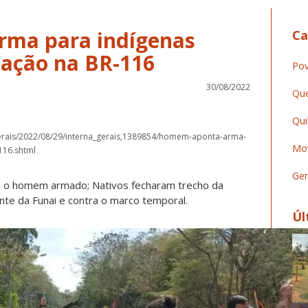
ma para indígenas
Ca
ação na BR-116
Pov
30/08/2022
Que
Qui
erais/2022/08/29/interna_gerais,1389854/homem-aponta-arma-
Mov
116.shtml
Ger
a o homem armado; Nativos fecharam trecho da
te da Funai e contra o marco temporal.
Úl