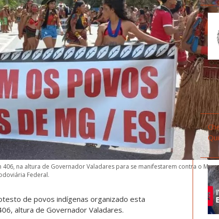
Che
Qui
m 406, na altura de Governador Valadares para se manifestarem contra o Marc
doviária Federal.
testo de povos indígenas organizado esta
406, altura de Governador Valadares.