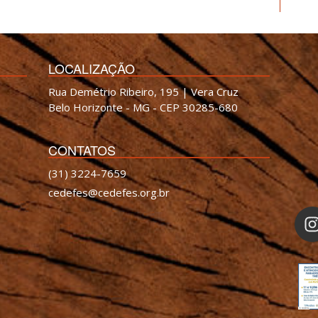
LOCALIZAÇÃO
Rua Demétrio Ribeiro, 195 | Vera Cruz
Belo Horizonte - MG - CEP 30285-680
CONTATOS
(31) 3224-7659
cedefes@cedefes.org.br