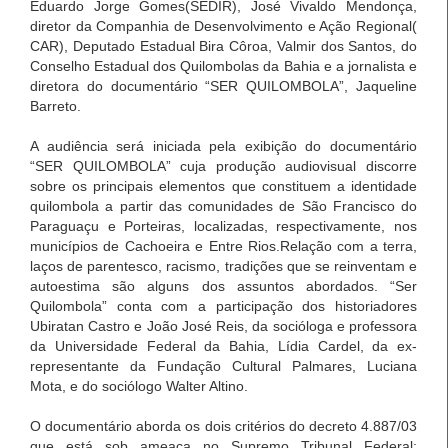
Eduardo Jorge Gomes(SEDIR), José Vivaldo Mendonça,
diretor da Companhia de Desenvolvimento e Ação Regional(
CAR), Deputado Estadual Bira Côroa, Valmir dos Santos, do
Conselho Estadual dos Quilombolas da Bahia e a jornalista e
diretora do documentário “SER QUILOMBOLA”, Jaqueline
Barreto.
A audiência será iniciada pela exibição do documentário
“SER QUILOMBOLA” cuja produção audiovisual discorre
sobre os principais elementos que constituem a identidade
quilombola a partir das comunidades de São Francisco do
Paraguaçu e Porteiras, localizadas, respectivamente, nos
municípios de Cachoeira e Entre Rios.Relação com a terra,
laços de parentesco, racismo, tradições que se reinventam e
autoestima são alguns dos assuntos abordados. “Ser
Quilombola” conta com a participação dos historiadores
Ubiratan Castro e João José Reis, da socióloga e professora
da Universidade Federal da Bahia, Lídia Cardel, da ex-
representante da Fundação Cultural Palmares, Luciana
Mota, e do sociólogo Walter Altino.
O documentário aborda os dois critérios do decreto 4.887/03
que está sob ameaça no Supremo Tribunal Federal: