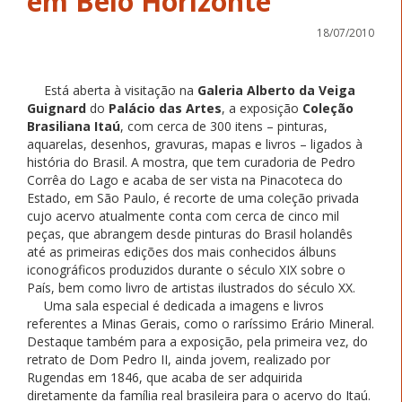
em Belo Horizonte
18/07/2010
Está aberta à visitação na
Galeria Alberto da Veiga
Guignard
do
Palácio das Artes
, a exposição
Coleção
Brasiliana Itaú
, com cerca de 300 itens – pinturas,
aquarelas, desenhos, gravuras, mapas e livros – ligados à
história do Brasil. A mostra, que tem curadoria de Pedro
Corrêa do Lago e acaba de ser vista na Pinacoteca do
Estado, em São Paulo, é recorte de uma coleção privada
cujo acervo atualmente conta com cerca de cinco mil
peças, que abrangem desde pinturas do Brasil holandês
até as primeiras edições dos mais conhecidos álbuns
iconográficos produzidos durante o século XIX sobre o
País, bem como livro de artistas ilustrados do século XX.
Uma sala especial é dedicada a imagens e livros
referentes a Minas Gerais, como o raríssimo Erário Mineral.
Destaque também para a exposição, pela primeira vez, do
retrato de Dom Pedro II, ainda jovem, realizado por
Rugendas em 1846, que acaba de ser adquirida
diretamente da família real brasileira para o acervo do Itaú.