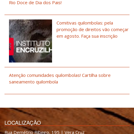
Rio Doce de Dia dos Pais!
Comitivas quilombolas: pela
promoção de direitos vão começar
em agosto. Faça sua inscrição
Atenção comunidades quilombolas! Cartilha sobre
saneamento quilombola
LOCALIZAÇÃO
Rua Demétrio Ribeiro, 195 | Vera Cruz