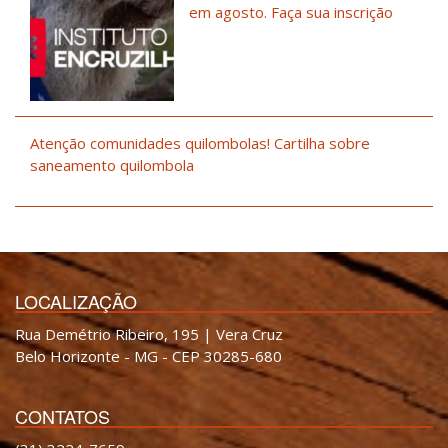
em agosto. Faça sua inscrição
Atenção comunidades quilombolas! Cartilha sobre
saneamento quilombola
LOCALIZAÇÃO
Rua Demétrio Ribeiro, 195 | Vera Cruz
Belo Horizonte - MG - CEP 30285-680
CONTATOS