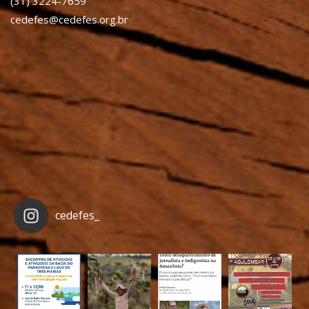
(31) 3224-7659
cedefes@cedefes.org.br
cedefes_