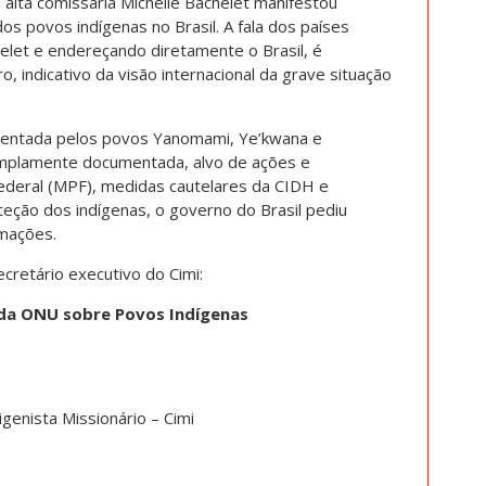
alta comissária Michelle Bachelet manifestou
s povos indígenas no Brasil. A fala dos países
elet e endereçando diretamente o Brasil, é
, indicativo da visão internacional da grave situação
frentada pelos povos Yanomami, Ye’kwana e
amplamente documentada, alvo de ações e
Federal (MPF), medidas cautelares da CIDH e
eção dos indígenas, o governo do Brasil pediu
rmações.
secretário executivo do Cimi:
 da ONU sobre Povos Indígenas
genista Missionário – Cimi