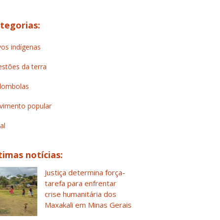
tegorias:
os indígenas
stões da terra
lombolas
imento popular
al
timas notícias:
Justiça determina força-
tarefa para enfrentar
crise humanitária dos
Maxakali em Minas Gerais