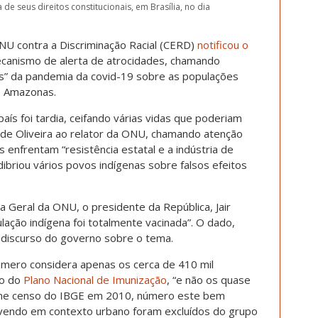
e seus direitos constitucionais, em Brasília, no dia
U contra a Discriminação Racial (CERD)
notificou o
canismo de alerta de atrocidades, chamando
s” da pandemia da covid-19 sobre as populações
do Amazonas.
aís foi tardia, ceifando várias vidas que poderiam
 de Oliveira ao relator da ONU, chamando atenção
 enfrentam “resistência estatal e a indústria de
ibriou vários povos indígenas sobre falsos efeitos
a Geral da ONU, o presidente da República, Jair
ação indígena foi totalmente vacinada”. O dado,
o discurso do governo sobre o tema.
úmero considera apenas os cerca de 410 mil
io do
Plano Nacional de Imunização
, “e não os quase
orme censo do IBGE em 2010, número este bem
vivendo em contexto urbano foram excluídos do grupo