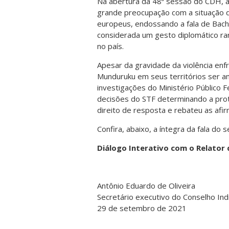
Na abertura da 48ª sessão do CDH, a 
grande preocupação com a situação do
europeus, endossando a fala de Bach
considerada um gesto diplomático raro
no país.
Apesar da gravidade da violência en
Munduruku em seus territórios ser 
investigações do Ministério Público 
decisões do STF determinando a prot
direito de resposta e rebateu as afi
Confira, abaixo, a íntegra da fala do 
Diálogo Interativo com o Relator
Antônio Eduardo de Oliveira
Secretário executivo do Conselho Indi
29 de setembro de 2021