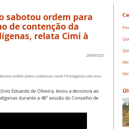
ro sabotou ordem para
Ca
o de contenção da
Pov
dígenas, relata Cimi à
Que
Qui
29/09/2021
Mov
Ger
-sabotou-ordem-plano-contencao-covid-19-indigenas-cimi-onu/
Úl
tônio Eduardo de Oliveira, levou a denúncia ao
indígenas durante a 48ª sessão do Conselho de