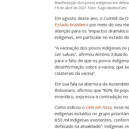
Manifestação dos povos indígenas em defesa d
19 de abril de 2021. Foto: Tiago Miotto/Cimi
Em agosto deste ano, o Comitê da ON
Estado brasileiro
por meio do seu me
atenção para os “impactos dramático
indígenas, em particular no estado 
“A vacinação dos povos indígenas no p
ser salvas”, afirmou Antônio Eduardo
para o fato de que os povos indígenas
desinformação sobre a vacina, que lud
colaterais da vacina”.
Em sua fala na abertura da Assemblei
Bolsonaro, afirmou que “80% da popul
inverídico, expressa a contradição n
Como indicou o
Cimi em nota
, esse n
indígenas incluídos no grupo prioritár
850 mil indígenas existentes, conf
defasado na atualidade”. Indígenas 