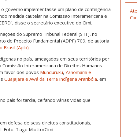
 o governo implementasse um plano de contingência
Ate
ndo medida cautelar na Comissão Interamericana e
Car
ERD”, disse o secretário executivo do Cimi.
inações do Supremo Tribunal Federal (STF), no
to de Preceito Fundamental (ADPF) 709, de autoria
 Brasil (Apib)
.
dígenas no país, ameaçados em seus territórios por
 a Comissão Interamericana de Direitos Humanos
em favor dos povos
Munduruku
,
Yanomami e
os
Guajajara e Awá da Terra Indígena Araribóia
, em
o país foi tardia, ceifando várias vidas que