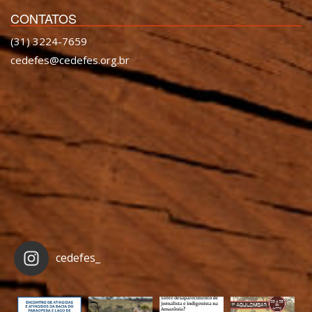
CONTATOS
(31) 3224-7659
cedefes@cedefes.org.br
cedefes_