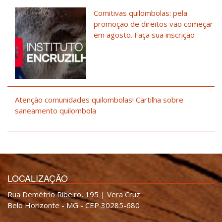
Comitivas quilombolas: pela
promoção de direitos vão começar
em agosto. Faça sua inscrição
Atenção comunidades quilombolas! Cartilha sobre
saneamento quilombola
LOCALIZAÇÃO
Rua Demétrio Ribeiro, 195 | Vera Cruz
Belo Horizonte - MG - CEP 30285-680