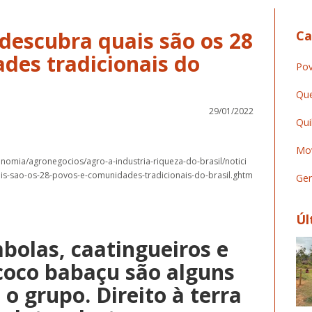
descubra quais são os 28
Ca
des tradicionais do
Pov
Que
29/01/2022
Qui
Mov
omia/agronegocios/agro-a-industria-riqueza-do-brasil/notici
s-sao-os-28-povos-e-comunidades-tradicionais-do-brasil.ghtm
Ger
Úl
bolas, caatingueiros e
coco babaçu são alguns
o grupo. Direito à terra