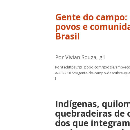
Gente do campo: 
povos e comunida
Brasil
Por Vivian Souza, g1
Fonte:
https://g1.globo.com/google/amp/econ
a/2022/01/29/gente-do-campo-descubra-quai
l
Indígenas, quilom
quebradeiras de 
dos que integram 