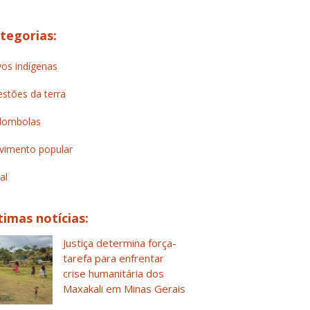
tegorias:
os indígenas
stões da terra
lombolas
imento popular
al
timas notícias:
Justiça determina força-
tarefa para enfrentar
crise humanitária dos
Maxakali em Minas Gerais