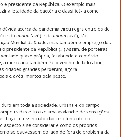
o é presidente da República. O exemplo mais
ir a letalidade da bactéria e classificá-la como
a dúvida acerca da pandemia virou regra entre os do
saúde do
nonno
(avô) e da
nonna
(avó), tão
zação Mundial da Saúde, mas também o emprego dos
elo presidente da República (…) Assim, de porteiras
 vontade quase própria, foi abrindo o comércio
 a mercearia também. Se o vizinho do lado abriu,
nas cidades grandes perderam, agora
pais e avós, mortos pela peste.
e duro em toda a sociedade, urbana e do campo.
errompeu vidas e trouxe uma avalanche de sensações
. Logo, é essencial incluir o sofrimento do
tro aspecto a se considerar é como os próprios
como se estivessem do lado de fora do problema da