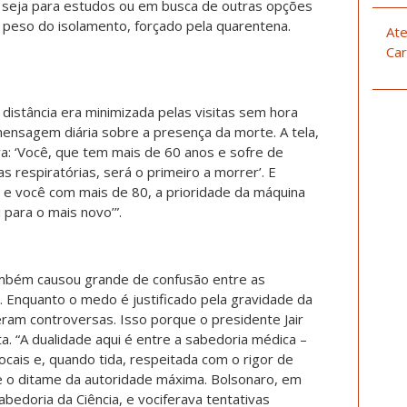
s, seja para estudos ou em busca de outras opções
 peso do isolamento, forçado pela quarentena.
Ate
Car
a distância era minimizada pelas visitas sem hora
ensagem diária sobre a presença da morte. A tela,
a: ‘Você, que tem mais de 60 anos e sofre de
s respiratórias, será o primeiro a morrer’. E
0 e você com mais de 80, a prioridade da máquina
 para o mais novo’”.
ambém causou grande de confusão entre as
 Enquanto o medo é justificado pela gravidade da
am controversas. Isso porque o presidente Jair
a. “A dualidade aqui é entre a sabedoria médica –
ocais e, quando tida, respeitada com o rigor de
e o ditame da autoridade máxima. Bolsonaro, em
bedoria da Ciência, e vociferava tentativas