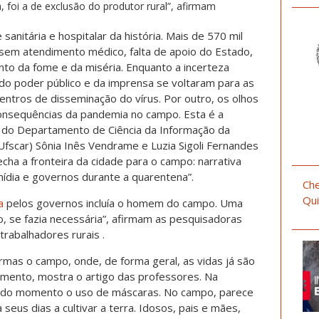
 foi a de exclusão do produtor rural”, afirmam
 sanitária e hospitalar da história. Mais de 570 mil
em atendimento médico, falta de apoio do Estado,
ento da fome e da miséria. Enquanto a incerteza
do poder público e da imprensa se voltaram para as
entros de disseminação do vírus. Por outro, os olhos
onsequências da pandemia no campo. Esta é a
 do Departamento de Ciência da Informação da
Ufscar) Sônia Inês Vendrame e Luzia Sigoli Fernandes
echa a fronteira da cidade para o campo: narrativa
mídia e governos durante a quarentena”.
Che
Qui
a
pelos governos incluía o homem do campo. Uma
 se fazia necessária”, afirmam as pesquisadoras
rabalhadores rurais .
rmas o campo, onde, de forma geral, as vidas já são
mento, mostra o artigo das professores. Na
 todo momento o uso de máscaras. No campo, parece
eus dias a cultivar a terra. Idosos, pais e mães,