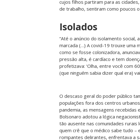
cujos filhos partiram para as cidade
de trabalho, sentiram como poucos o
Isolados
“Até o anúncio do isolamento social, 
marcada (…) A covid-19 trouxe uma m
como se fosse colonizadora, anunciav
pressão alta, é cardíaco e tem doença
profetizava: ‘Olha, entre você com 6
(que ninguém sabia dizer qual era) vai
O descaso geral do poder público t
populações fora dos centros urbanos.
pandemia, as mensagens recebidas er
Bolsonaro adotou a lógica negacionist
tão ausente nas comunidades rurais l
quem crê que o médico sabe tudo – 
rompantes delirantes, enfrentava a sa