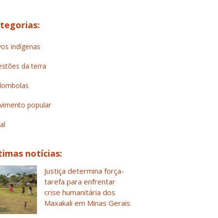
tegorias:
os indígenas
stões da terra
lombolas
imento popular
al
timas notícias:
Justiça determina força-
tarefa para enfrentar
crise humanitária dos
Maxakali em Minas Gerais