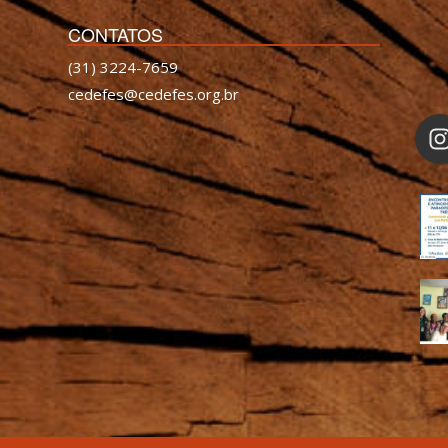
CONTATOS
(31) 3224-7659
cedefes@cedefes.org.br