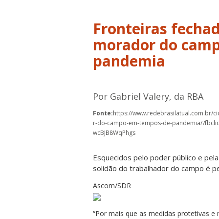
Fronteiras fechad
morador do camp
pandemia
Por Gabriel Valery, da RBA
Fonte:
https://www.redebrasilatual.com.br/
r-do-campo-em-tempos-de-pandemia/?fbc
wcBJB8WqPhgs
Esquecidos pelo poder público e pel
solidão do trabalhador do campo é 
Ascom/SDR
“Por mais que as medidas protetivas 