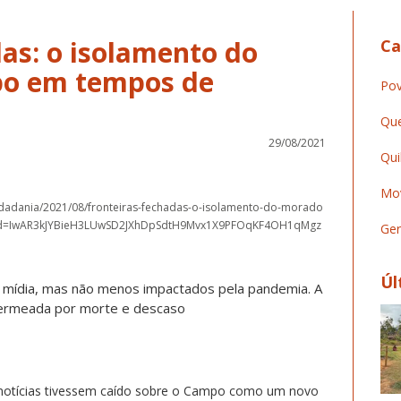
as: o isolamento do
Ca
o em tempos de
Pov
Que
29/08/2021
Qui
Mov
cidadania/2021/08/fronteiras-fechadas-o-isolamento-do-morado
lid=IwAR3kJYBieH3LUwSD2JXhDpSdtH9Mvx1X9PFOqKF4OH1qMgz
Ger
Úl
a mídia, mas não menos impactados pela pandemia. A
permeada por morte e descaso
e notícias tivessem caído sobre o Campo como um novo