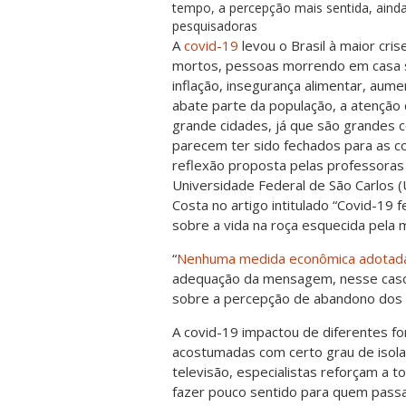
tempo, a percepção mais sentida, ainda,
pesquisadoras
A
covid-19
levou o Brasil à maior crise
mortos, pessoas morrendo em casa s
inflação, insegurança alimentar, aum
abate parte da população, a atenção 
grande cidades, já que são grandes c
parecem ter sido fechados para as c
reflexão proposta pelas professoras
Universidade Federal de São Carlos (
Costa no artigo intitulado “Covid-19 f
sobre a vida na roça esquecida pela 
“
Nenhuma medida econômica adotad
adequação da mensagem, nesse caso,
sobre a percepção de abandono dos t
A covid-19 impactou de diferentes fo
acostumadas com certo grau de isola
televisão, especialistas reforçam a
fazer pouco sentido para quem passa s