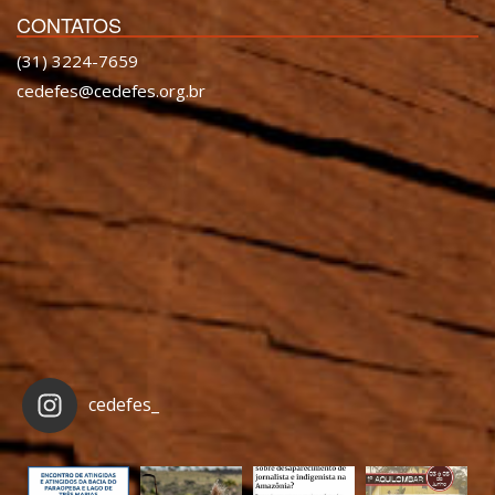
CONTATOS
(31) 3224-7659
cedefes@cedefes.org.br
cedefes_