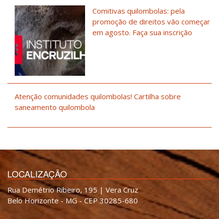
Comitivas quilombolas: pela
promoção de direitos vão começar
em agosto. Faça sua inscrição
Atenção comunidades quilombolas! Cartilha sobre
saneamento quilombola
LOCALIZAÇÃO
Rua Demétrio Ribeiro, 195 | Vera Cruz
Belo Horizonte - MG - CEP 30285-680