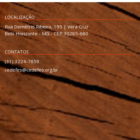
LOCALIZAÇÃO
Rua Demétrio Ribeiro, 195 | Vera Cruz
Belo Horizonte - MG - CEP 30285-680
CONTATOS
(31) 3224-7659
cedefes@cedefes.org.br