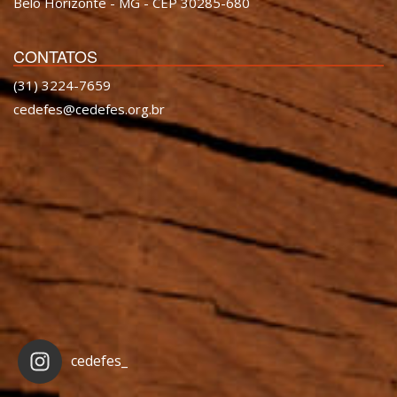
Belo Horizonte - MG - CEP 30285-680
CONTATOS
(31) 3224-7659
cedefes@cedefes.org.br
cedefes_