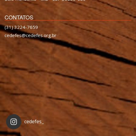
CONTATOS
(31) 3224-7659
cedefes@cedefes.org.br
cedefes_