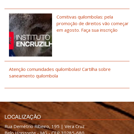
Comitivas quilombolas: pela
promoção de direitos vão começar
em agosto. Faça sua inscrição
Atenção comunidades quilombolas! Cartilha sobre
saneamento quilombola
LOCALIZAÇÃO
Rua Demétrio Ribeiro, 195 | Vera Cruz
Belo Horizonte - MG - CEP 30285-680