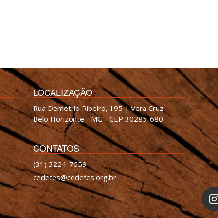
LOCALIZAÇÃO
Rua Demétrio Ribeiro, 195 | Vera Cruz
Belo Horizonte - MG - CEP 30285-680
CONTATOS
(31) 3224-7659
cedefes@cedefes.org.br