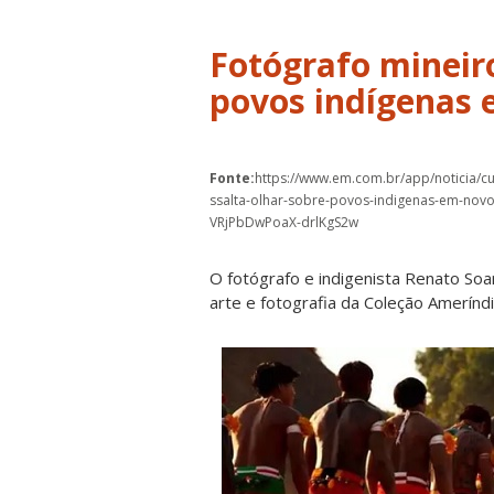
Fotógrafo mineiro
povos indígenas 
Fonte:
https://www.em.com.br/app/noticia/cu
ssalta-olhar-sobre-povos-indigenas-em-novo-
VRjPbDwPoaX-drlKgS2w
O fotógrafo e indigenista Renato Soar
arte e fotografia da Coleção Ameríndi