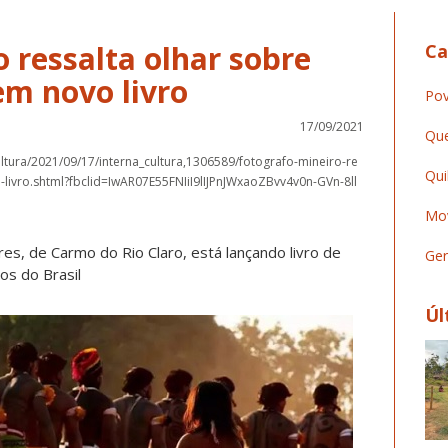
 ressalta olhar sobre
Ca
em novo livro
Pov
17/09/2021
Que
ltura/2021/09/17/interna_cultura,1306589/fotografo-mineiro-re
Qui
livro.shtml?fbclid=IwAR07E55FNIiI9lIJPnJWxaoZBvv4v0n-GVn-8ll
Mov
es, de Carmo do Rio Claro, está lançando livro de
Ger
os do Brasil
Úl