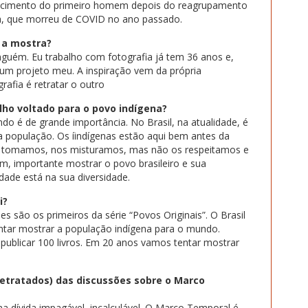
ascimento do primeiro homem depois do reagrupamento
ana, que morreu de COVID no ano passado.
 a mostra?
nguém. Eu trabalho com fotografia já tem 36 anos e,
i um projeto meu. A inspiração vem da própria
afia é retratar o outro
lho voltado para o povo indígena?
 é de grande importância. No Brasil, na atualidade, é
 população. Os íindígenas estão aqui bem antes da
, tomamos, nos misturamos, mas não os respeitamos e
im, importante mostrar o povo brasileiro e sua
dade está na sua diversidade.
i?
s são os primeiros da série “Povos Originais”. O Brasil
entar mostrar a população indígena para o mundo.
publicar 100 livros. Em 20 anos vamos tentar mostrar
retratados) das discussões sobre o Marco
a dívida impagável, incalculável. O Marco Temporal é