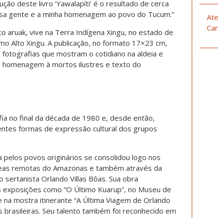
rução deste livro ‘Yawalapíti’ é o resultado de cerca
essa gente e a minha homenagem ao povo do Tucum.”
Ate
Car
ico aruak, vive na Terra Indígena Xingu, no estado de
o Alto Xingu. A publicação, no formato 17×23 cm,
 fotografias que mostram o cotidiano na aldeia e
m homenagem à mortos ilustres e texto do
afia no final da década de 1980 e, desde então,
erentes formas de expressão cultural dos grupos
a pelos povos originários se consolidou logo nos
reas remotas do Amazonas e também através da
sertanista Orlando Villas Bôas. Sua obra
es exposições como “O Último Kuarup”, no Museu de
 na mostra itinerante “A Última Viagem de Orlando
is brasileiras. Seu talento também foi reconhecido em