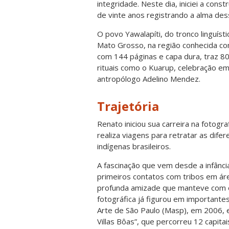
integridade. Neste dia, iniciei a const
de vinte anos registrando a alma d
O povo Yawalapíti, do tronco linguíst
Mato Grosso, na região conhecida com
com 144 páginas e capa dura, traz 80
rituais como o Kuarup, celebração e
antropólogo Adelino Mendez.
Trajetória
Renato iniciou sua carreira na fotogr
realiza viagens para retratar as dif
indígenas brasileiros.
A fascinação que vem desde a infânci
primeiros contatos com tribos em á
profunda amizade que manteve com o 
fotográfica já figurou em important
Arte de São Paulo (Masp), em 2006, e
Villas Bôas”, que percorreu 12 capita