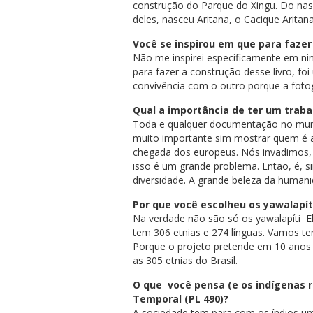
construção do Parque do Xingu. Do n
deles, nasceu Aritana, o Cacique Arit
Você se inspirou em que para fazer
Não me inspirei especificamente em ni
para fazer a construção desse livro, fo
convivência com o outro porque a fotogr
Qual a importância de ter um traba
Toda e qualquer documentação no mundo
muito importante sim mostrar quem é a
chegada dos europeus. Nós invadimos
isso é um grande problema. Então, é, s
diversidade. A grande beleza da humani
Por que você escolheu os yawalapít
Na verdade não são só os yawalapíti Ele
tem 306 etnias e 274 línguas. Vamos t
Porque o projeto pretende em 10 anos 
as 305 etnias do Brasil.
O que você pensa (e os indígenas 
Temporal (PL 490)?
A sociedade tem para com os índios um