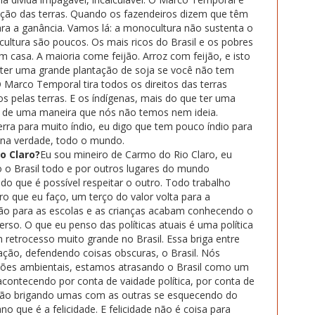
ção das terras. Quando os fazendeiros dizem que têm
para a ganância. Vamos lá: a monocultura não sustenta o
ultura são poucos. Os mais ricos do Brasil e os pobres
casa. A maioria come feijão. Arroz com feijão, e isto
ê ter uma grande plantação de soja se você não tem
 Marco Temporal tira todos os direitos das terras
os pelas terras. E os índígenas, mais do que ter uma
as de uma maneira que nós não temos nem ideia.
ra para muito índio, eu digo que tem pouco índio para
, na verdade, todo o mundo.
o Claro?
Eu sou mineiro de Carmo do Rio Claro, eu
do o Brasil todo e por outros lugares do mundo
do que é possível respeitar o outro. Todo trabalho
ro que eu faço, um terço do valor volta para a
vão para as escolas e as crianças acabam conhecendo o
iverso. O que eu penso das políticas atuais é uma política
retrocesso muito grande no Brasil. Essa briga entre
ação, defendendo coisas obscuras, o Brasil. Nós
ões ambientais, estamos atrasando o Brasil como um
ontecendo por conta de vaidade política, por conta de
tão brigando umas com as outras se esquecendo do
 que é a felicidade. E felicidade não é coisa para