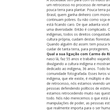
um retrocesso no processo de remarca
pouca terra para plantar. Pouca terra 
Brasil, quem ganha dinheiro com monoc
continuam pobres. Eu não como soja em 
está ficando caro. De que adianta voc
uma diversidade. Então é complicado. O
indígenas, todos os direitos conquistad
cultura própria, cuidam destas florest
Quando alguém diz assim: tem pouca ter
cuidar de tanta terra, para protegerem
Qual a sua ligação com Carmo do Ri
nasci lá, faz 55 anos e trabalho viajan
divulgando a cultura indígena e mostran
dedicado ao indígena, 36 anos. Todo liv
comunidade fotografada. Esses livros 
indígena, que ele existe, é múltiplo e d
de retrocesso, nós estamos vivendo um 
pessoas defendendo políticos de estim
estamos retrocedendo muito nas quest
todo. Nós não merecemos o que está ac
manipulações de poder, as pessoas es
que realmente importa para o ser humano