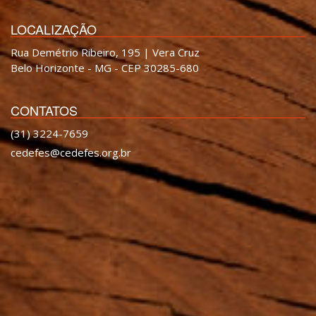
LOCALIZAÇÃO
Rua Demétrio Ribeiro, 195 | Vera Cruz
Belo Horizonte - MG - CEP 30285-680
CONTATOS
(31) 3224-7659
cedefes@cedefes.org.br