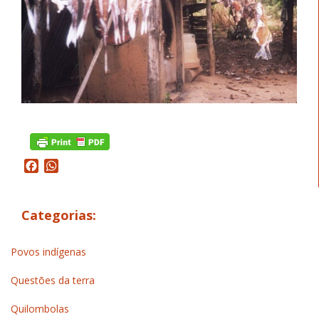
Facebook
WhatsApp
Categorias:
Povos indígenas
Questões da terra
Quilombolas