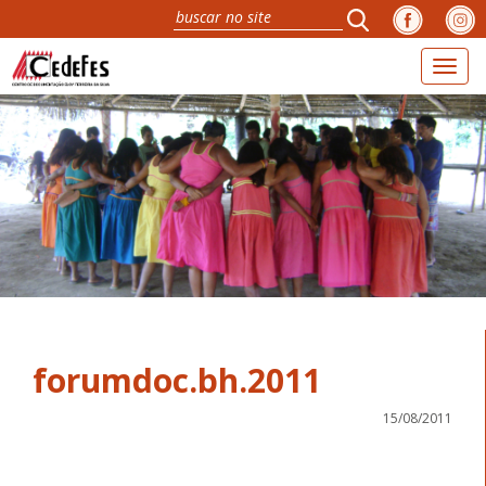
Toggl
naviga
forumdoc.bh.2011
15/08/2011