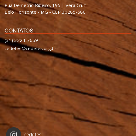
Rua Demétrio Ribeiro, 195 | Vera Cruz
Belo Horizonte - MG - CEP 30285-680
CONTATOS
(31) 3224-7659
cedefes@cedefes.org.br
cedefes_