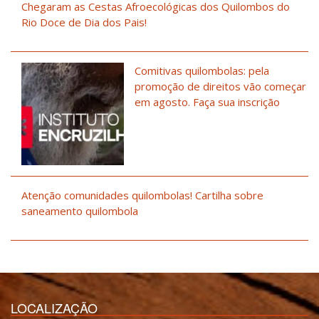
Chegaram as Cestas Afroecológicas dos Quilombos do
Rio Doce de Dia dos Pais!
Comitivas quilombolas: pela
promoção de direitos vão começar
em agosto. Faça sua inscrição
Atenção comunidades quilombolas! Cartilha sobre
saneamento quilombola
LOCALIZAÇÃO