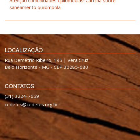
Atenção comunidades quilombolas! Cartilha sobre
saneamento quilombola
LOCALIZAÇÃO
Rua Demétrio Ribeiro, 195 | Vera Cruz
Belo Horizonte - MG - CEP 30285-680
CONTATOS
(31) 3224-7659
cedefes@cedefes.org.br