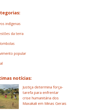
tegorias:
os indígenas
stões da terra
lombolas
imento popular
al
timas notícias:
Justiça determina força-
tarefa para enfrentar
crise humanitária dos
Maxakali em Minas Gerais