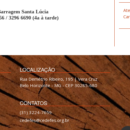
Ate
 Barragem Santa Lúcia
Car
6 / 3296 6690 (4a à tarde)
LOCALIZAÇÃO
Rua Demétrio Ribeiro, 195 | Vera Cruz
Belo Horizonte - MG - CEP 30285-680
CONTATOS
(31) 3224-7659
cedefes@cedefes.org.br