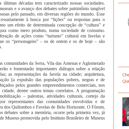
s últimas décadas tem caracterizado nossas sociedades.
 museais e o avanço dos debates sobre patrimônio tangível
essoas pelo passado, em diversas regiões do mundo. Esse
ecessariamente à busca por “lições” ou respostas para o
como um efeito de determinada concepção de “cultura” e
gura como mero produto, numa sociedade de consumo.
iferação de ações como “turismo” cultural em favelas e
ue os “personagens” – os de ontem e os de hoje – são
o.
 as comunidades da Serra, Vila das Antenas e Aglomerado
erão e fomentarão importantes diálogos sobre a relação
as; as representações da favela na cidade; arquitetura,
Che
cação
[a expulsão das populações pobres, negras e de
Qui
obiçados pelos grandes empreendimentos comerciais, nos
à cidade, dentre outros temas correlatos. A programação
bilização – palestras, atividades culturais, cortejo da
 por representantes das comunidades envolvidas e de
seu dos Quilombos e Favelas de Belo Horizonte. O Fórum,
dos debates sobre a memória, ocorre pela primeira vez, já
de Museus promovida pelo Instituto Brasileiro de Museus