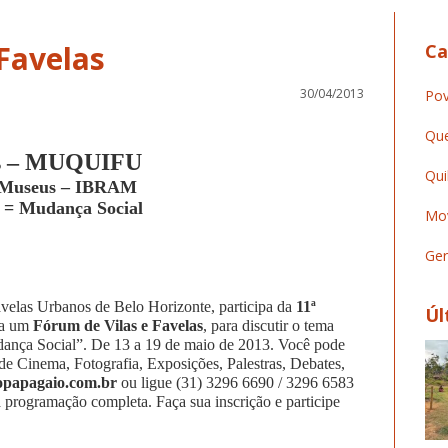
Favelas
Ca
30/04/2013
Pov
Que
las – MUQUIFU
Qui
e Museus – IBRAM
 = Mudança Social
Mov
Ger
elas Urbanos de Belo Horizonte, participa da
11ª
Úl
za um
Fórum de Vilas e Favelas
, para discutir o tema
ança Social”. De 13 a 19 de maio de 2013. Você pode
a de Cinema, Fotografia, Exposições,
Palestras, Debates,
opapagaio.com.br
ou ligue (31) 3296 6690 / 3296 6583
à programação completa. Faça sua inscrição e participe