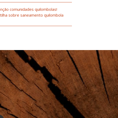
nção comunidades quilombolas!
tilha sobre saneamento quilombola