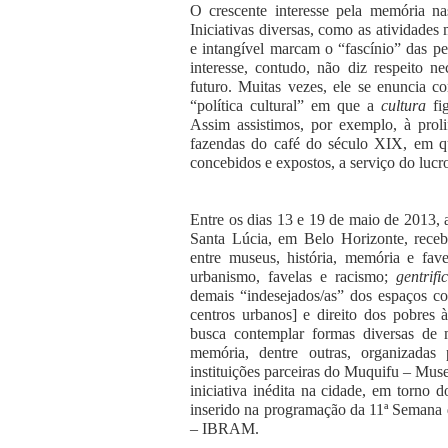
O crescente interesse pela memória na
Iniciativas diversas, como as atividades
e intangível marcam o “fascínio” das p
interesse, contudo, não diz respeito n
futuro. Muitas vezes, ele se enuncia 
“política cultural” em que a
cultura
fi
Assim assistimos, por exemplo, à prol
fazendas do café do século XIX, em q
concebidos e expostos, a serviço do lucr
Entre os dias 13 e 19 de maio de 2013,
Santa Lúcia, em Belo Horizonte, receb
entre museus, história, memória e favel
urbanismo, favelas e racismo;
gentrifi
demais “indesejados/as” dos espaços c
centros urbanos] e direito dos pobres 
busca contemplar formas diversas de mo
memória, dentre outras, organizadas
instituições parceiras do Muquifu – Mu
iniciativa inédita na cidade, em torno 
inserido na programação da 11ª Semana 
– IBRAM.