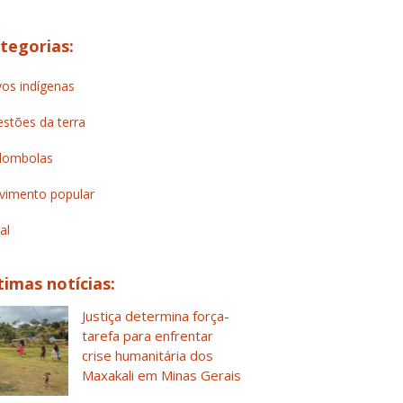
tegorias:
os indígenas
stões da terra
lombolas
imento popular
al
timas notícias:
Justiça determina força-
tarefa para enfrentar
crise humanitária dos
Maxakali em Minas Gerais