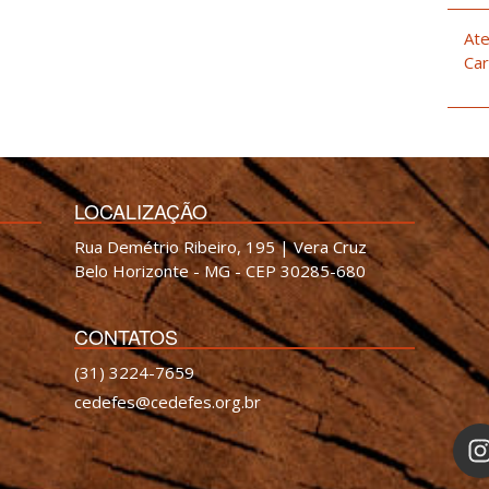
Ate
Car
LOCALIZAÇÃO
Rua Demétrio Ribeiro, 195 | Vera Cruz
Belo Horizonte - MG - CEP 30285-680
CONTATOS
(31) 3224-7659
cedefes@cedefes.org.br