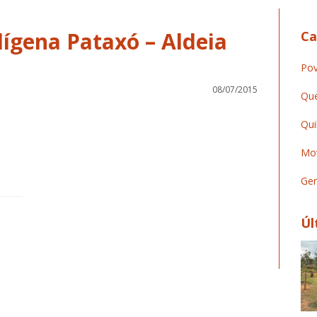
dígena Pataxó – Aldeia
Ca
Pov
08/07/2015
Que
Qui
Mov
Ger
Úl