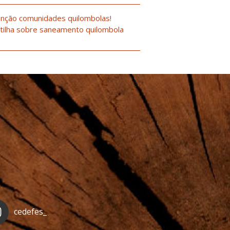
nção comunidades quilombolas!
tilha sobre saneamento quilombola
cedefes_