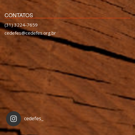
CONTATOS
(31) 3224-7659
cedefes@cedefes.org.br
cedefes_