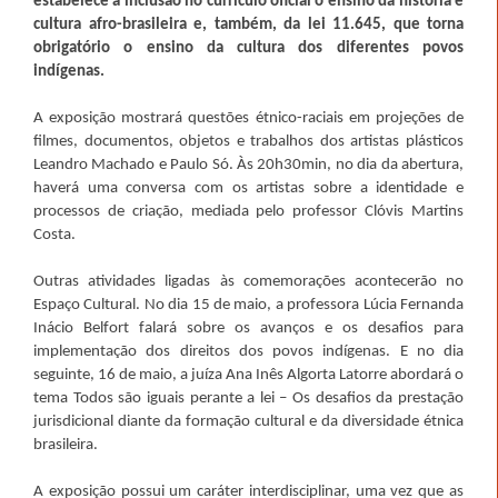
estabelece a inclusão no currículo oficial o ensino da história e
cultura afro-brasileira e, também, da lei 11.645, que torna
obrigatório o ensino da cultura dos diferentes povos
indígenas.
A exposição mostrará questões étnico-raciais em projeções de
filmes, documentos, objetos e trabalhos dos artistas plásticos
Leandro Machado e Paulo Só. Às 20h30min, no dia da abertura,
haverá uma conversa com os artistas sobre a identidade e
processos de criação, mediada pelo professor Clóvis Martins
Costa.
Outras atividades ligadas às comemorações acontecerão no
Espaço Cultural. No dia 15 de maio, a professora Lúcia Fernanda
Inácio Belfort falará sobre os avanços e os desafios para
implementação dos direitos dos povos indígenas. E no dia
seguinte, 16 de maio, a juíza Ana Inês Algorta Latorre abordará o
tema Todos são iguais perante a lei – Os desafios da prestação
jurisdicional diante da formação cultural e da diversidade étnica
brasileira.
A exposição possui um caráter interdisciplinar, uma vez que as