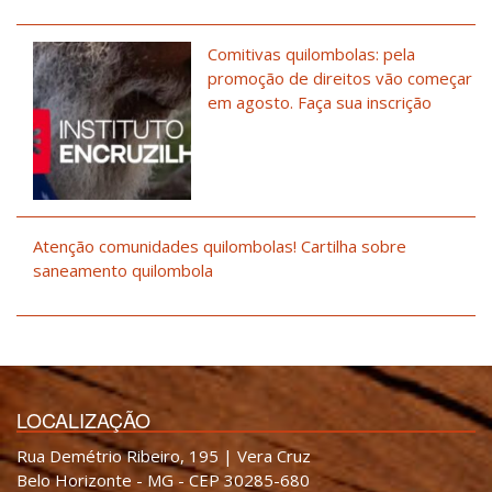
Comitivas quilombolas: pela
promoção de direitos vão começar
em agosto. Faça sua inscrição
Atenção comunidades quilombolas! Cartilha sobre
saneamento quilombola
LOCALIZAÇÃO
Rua Demétrio Ribeiro, 195 | Vera Cruz
Belo Horizonte - MG - CEP 30285-680