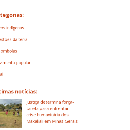
tegorias:
os indígenas
stões da terra
lombolas
imento popular
al
timas notícias:
Justiça determina força-
tarefa para enfrentar
crise humanitária dos
Maxakali em Minas Gerais