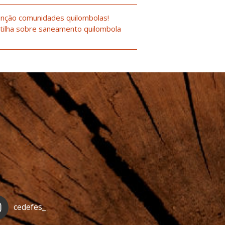
nção comunidades quilombolas!
tilha sobre saneamento quilombola
cedefes_