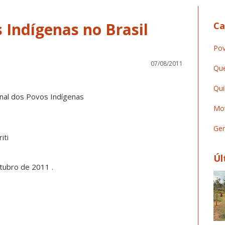
 Indígenas no Brasil
Ca
Pov
07/08/2011
Que
Qui
onal dos Povos Indígenas
Mov
Ger
iti
Úl
tubro de 2011 .