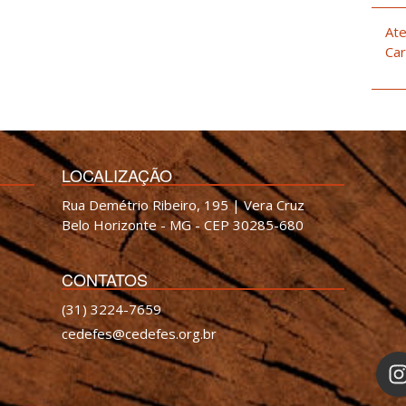
Ate
Car
LOCALIZAÇÃO
Rua Demétrio Ribeiro, 195 | Vera Cruz
Belo Horizonte - MG - CEP 30285-680
CONTATOS
(31) 3224-7659
cedefes@cedefes.org.br