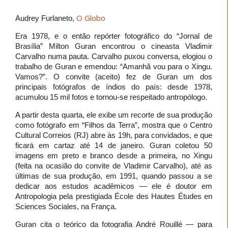
O Globo
Audrey Furlaneto,
Era 1978, e o então repórter fotográfico do “Jornal de
Brasília” Milton Guran encontrou o cineasta Vladimir
Carvalho numa pauta. Carvalho puxou conversa, elogiou o
trabalho de Guran e emendou: “Amanhã vou para o Xingu.
Vamos?”. O convite (aceito) fez de Guran um dos
principais fotógrafos de índios do país: desde 1978,
acumulou 15 mil fotos e tornou-se respeitado antropólogo.
A partir desta quarta, ele exibe um recorte de sua produção
como fotógrafo em “Filhos da Terra”, mostra que o Centro
Cultural Correios (RJ) abre às 19h, para convidados, e que
ficará em cartaz até 14 de janeiro. Guran coletou 50
imagens em preto e branco desde a primeira, no Xingu
(feita na ocasião do convite de Vladimir Carvalho), até as
últimas de sua produção, em 1991, quando passou a se
dedicar aos estudos acadêmicos — ele é doutor em
Antropologia pela prestigiada École des Hautes Études en
Sciences Sociales, na França.
Guran cita o teórico da fotografia André Rouillé — para