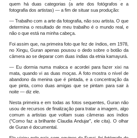
quem há duas categorias (a arte dos fotógrafos e a
fotografia dos artistas) — a fim de situar sua produção:
— Trabalho com a arte da fotografia, não sou artista. O que
determina o resultado de meu trabalho é o mundo real, e
não o que está na minha cabeça.
Foi assim que, na primeira foto que fez de índios, em 1978,
no Xingu, Guran apenas pousou o dedo sobre o botão da
câmera ao se deparar com duas índias da etnia kamayurá.
— Eu dormia numa maloca e acordei para fazer xixi na
mata, quando vi as duas moças. A foto mostra o nível de
abandono da menina que é pintada, e a concentração da
que pinta, como duas amigas que se pintam para sair à
noite — diz ele.
Nesta primeira e em todas as fotos sequentes, Guran não
usou de recursos de finalização para tratar a imagem, algo
comum a artistas que voltam suas câmeras aos índios
(“Como faz a brilhante Claudia Andujar”, ele cita). O olhar
de Guran é documental.
Ele viajou pelo país com equipes da Funai, foi fotógrafo do