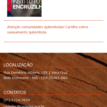
Atenção comunidades quilombolas! Cartilha sobre
saneamento quilombola
LOCALIZAÇÃO
Rua Demétrio Ribeiro, 195 | Vera Cruz
Belo Horizonte - MG - CEP 30285-680
CONTATOS
(31) 3224-7659
cedefes@cedefes.org.br