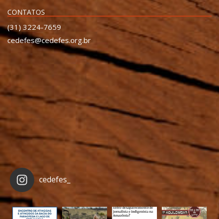
CONTATOS
(31) 3224-7659
cedefes@cedefes.org.br
cedefes_