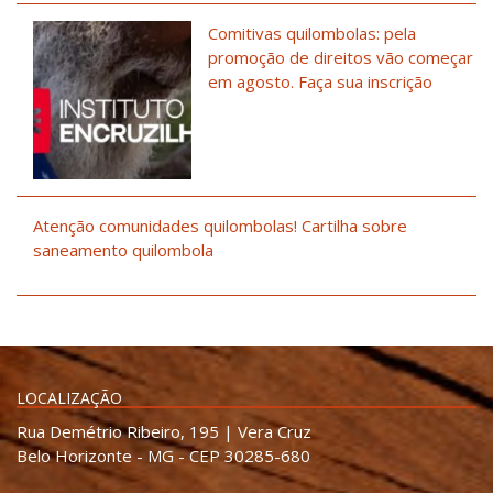
Comitivas quilombolas: pela
promoção de direitos vão começar
em agosto. Faça sua inscrição
Atenção comunidades quilombolas! Cartilha sobre
saneamento quilombola
LOCALIZAÇÃO
Rua Demétrio Ribeiro, 195 | Vera Cruz
Belo Horizonte - MG - CEP 30285-680