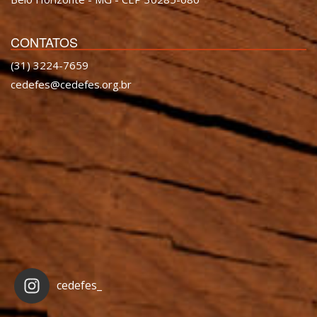
CONTATOS
(31) 3224-7659
cedefes@cedefes.org.br
cedefes_