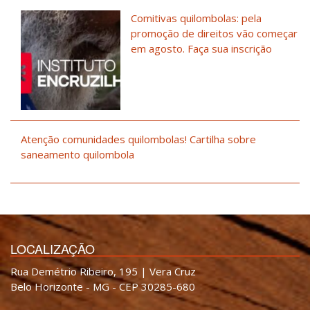
Comitivas quilombolas: pela
promoção de direitos vão começar
em agosto. Faça sua inscrição
Atenção comunidades quilombolas! Cartilha sobre
saneamento quilombola
LOCALIZAÇÃO
Rua Demétrio Ribeiro, 195 | Vera Cruz
Belo Horizonte - MG - CEP 30285-680