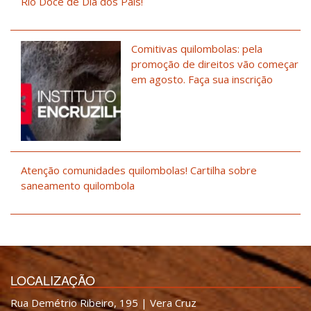
Rio Doce de Dia dos Pais!
Comitivas quilombolas: pela
promoção de direitos vão começar
em agosto. Faça sua inscrição
Atenção comunidades quilombolas! Cartilha sobre
saneamento quilombola
LOCALIZAÇÃO
Rua Demétrio Ribeiro, 195 | Vera Cruz