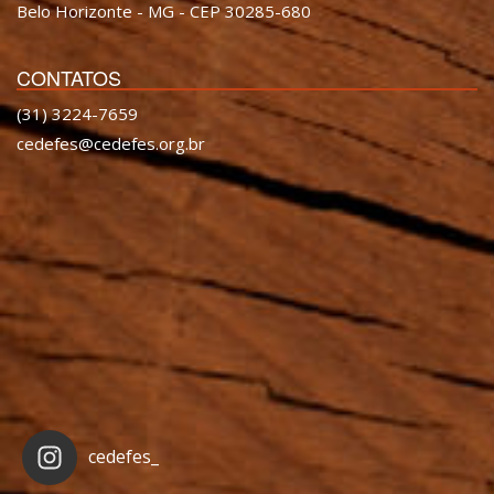
Belo Horizonte - MG - CEP 30285-680
CONTATOS
(31) 3224-7659
cedefes@cedefes.org.br
cedefes_