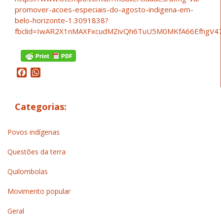
promover-acoes-especiais-do-agosto-indigena-em-
belo-horizonte-1.3091838?
fbclid=IwAR2X1nMAXFxcudMZivQh6TuU5M0MKfA66EfhgV
Facebook
WhatsApp
Categorias:
Povos indígenas
Questões da terra
Quilombolas
Movimento popular
Geral