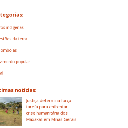
tegorias:
os indígenas
stões da terra
lombolas
imento popular
al
timas notícias:
Justiça determina força-
tarefa para enfrentar
crise humanitária dos
Maxakali em Minas Gerais