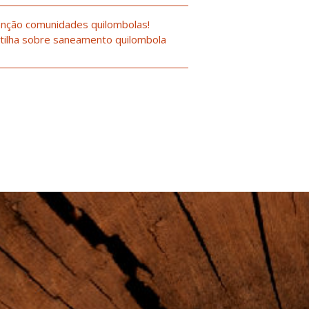
nção comunidades quilombolas!
tilha sobre saneamento quilombola