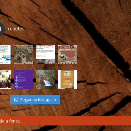
cedefes_
Seguir no Instagram
a a fonte.