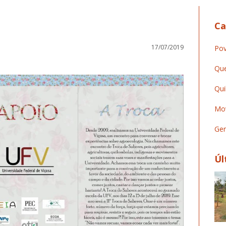
Ca
17/07/2019
Pov
Que
Qui
Mov
Ger
Úl