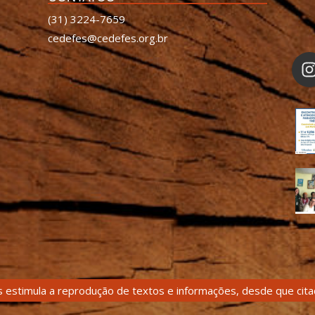
(31) 3224-7659
cedefes@cedefes.org.br
 estimula a reprodução de textos e informações, desde que citad