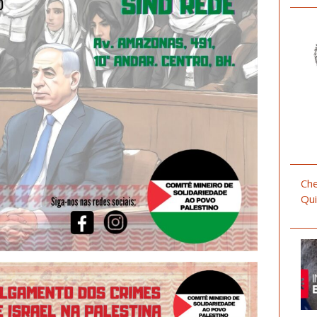
Che
Qui