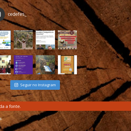
cedefes_
Seguir no Instagram
a a fonte.
a.