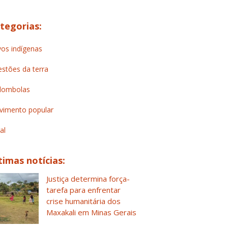
tegorias:
os indígenas
stões da terra
lombolas
imento popular
al
timas notícias:
Justiça determina força-
tarefa para enfrentar
crise humanitária dos
Maxakali em Minas Gerais