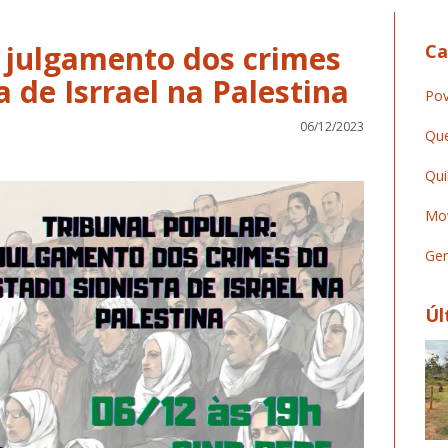
: julgamento dos crimes
Ca
a de Isrrael na Palestina
Pov
06/12/2023
Que
Qui
Mov
Ger
Úl