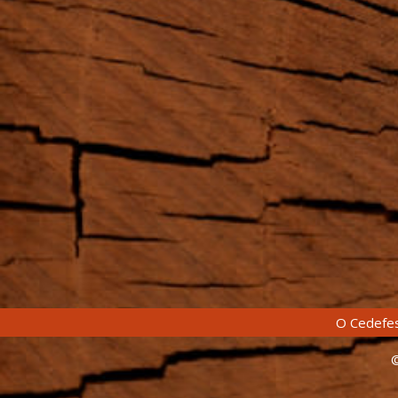
O Cedefes
©