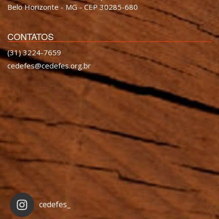
Belo Horizonte - MG - CEP 30285-680
CONTATOS
(31) 3224-7659
cedefes@cedefes.org.br
cedefes_