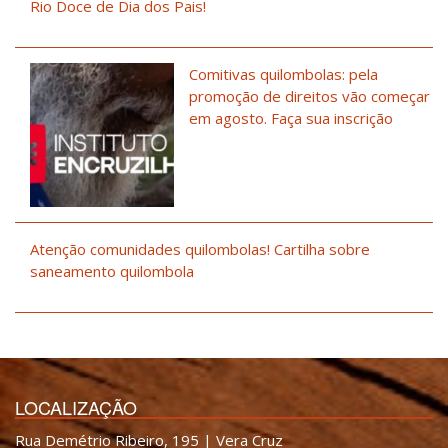
Rio Doce de Dia dos Pais!
Comitivas quilombolas: pela
promoção de direitos vão começar
em agosto. Faça sua inscrição
Atenção comunidades quilombolas! Cartilha sobre
saneamento quilombola
LOCALIZAÇÃO
Rua Demétrio Ribeiro, 195 | Vera Cruz