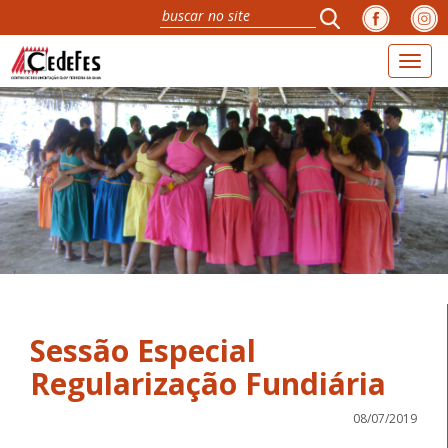
Toggl
naviga
Sessão Especial
Regularização Fundiária
08/07/2019