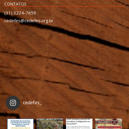
CONTATOS
(31) 3224-7659
cedefes@cedefes.org.br
cedefes_