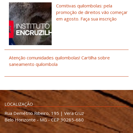
Comitivas quilombolas: pela
promoção de direitos vão começar
em agosto. Faça sua inscrição
Atenção comunidades quilombolas! Cartilha sobre
saneamento quilombola
LOCALIZAÇÃO
Rua Demétrio Ribeiro, 195 | Vera Cruz
Belo Horizonte - MG - CEP 30285-680