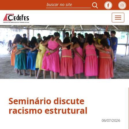
Toggl
naviga
Seminário discute
racismo estrutural
06/07/2026