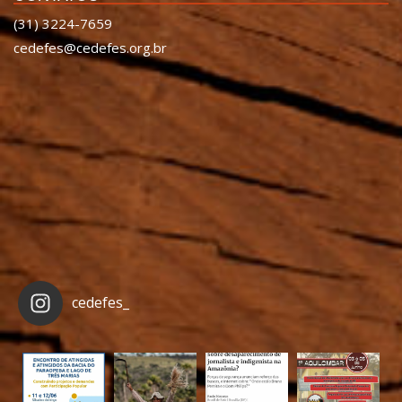
(31) 3224-7659
cedefes@cedefes.org.br
cedefes_