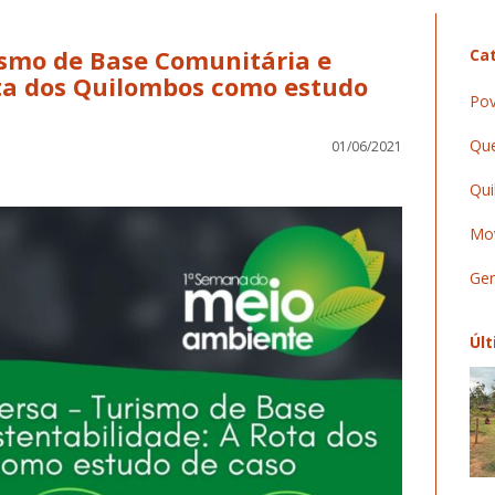
ismo de Base Comunitária e
Cat
ota dos Quilombos como estudo
Pov
Que
01/06/2021
Qui
Mov
Ger
Últ