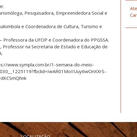
e:
Ate
 Turismóloga, Pesquisadora, Empreendedora Social e
Car
uilombola e Coordenadora de Cultura, Turismo e
s – Professora da UFOP e Coordenadora do PPGSSA.
, Professor na Secretaria de Estado e Educação de
A.
ttps://www.sympla.com.br/1-semana-do-meio-
-2030__1225119?fbclid=IwAR01MoIIUuy6wOnXXrS-
rdKCSmQhnk
LOCALIZAÇÃO