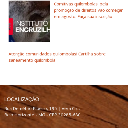
Comitivas quilombolas: pela
promoção de direitos vão começar
em agosto. Faça sua inscrição
Atenção comunidades quilombolas! Cartilha sobre
saneamento quilombola
LOCALIZAÇÃO
Rua Demétrio Ribeiro, 195 | Vera Cruz
Belo Horizonte - MG - CEP 30285-680