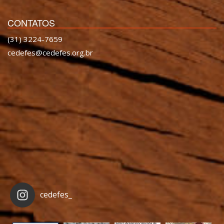
CONTATOS
(31) 3224-7659
cedefes@cedefes.org.br
cedefes_