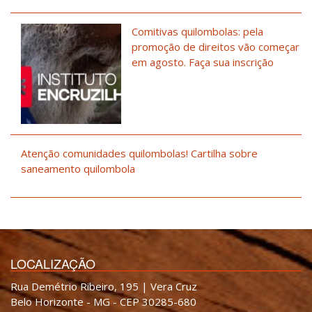
Comitivas quilombolas: pela
promoção de direitos vão começar
em agosto. Faça sua inscrição
Atenção comunidades quilombolas! Cartilha sobre
saneamento quilombola
LOCALIZAÇÃO
Rua Demétrio Ribeiro, 195 | Vera Cruz
Belo Horizonte - MG - CEP 30285-680