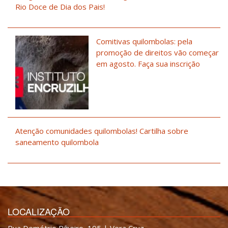
Rio Doce de Dia dos Pais!
Comitivas quilombolas: pela
promoção de direitos vão começar
em agosto. Faça sua inscrição
Atenção comunidades quilombolas! Cartilha sobre
saneamento quilombola
LOCALIZAÇÃO
Rua Demétrio Ribeiro, 195 | Vera Cruz