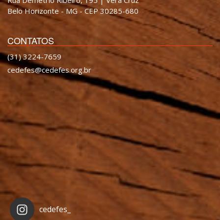
Belo Horizonte - MG - CEP 30285-680
CONTATOS
(31) 3224-7659
cedefes@cedefes.org.br
cedefes_