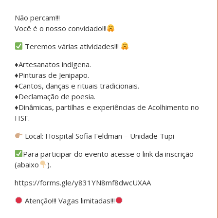
Não percam!!!
Você é o nosso convidado!!!
Teremos várias atividades!!!
♦️Artesanatos indígena.
♦️Pinturas de Jenipapo.
♦️Cantos, danças e rituais tradicionais.
♦️Declamação de poesia.
♦️Dinâmicas, partilhas e experiências de Acolhimento no
HSF.
Local: Hospital Sofia Feldman – Unidade Tupi
Para participar do evento acesse o link da inscrição
(abaixo
).
https://forms.gle/y831YN8mf8dwcUXAA
Atenção!!! Vagas limitadas!!!