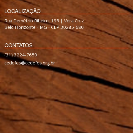
LOCALIZAÇÃO
Rua Demétrio Ribeiro, 195 | Vera Cruz
Belo Horizonte - MG - CEP 30285-680
CONTATOS
(31) 3224-7659
cedefes@cedefes.org.br