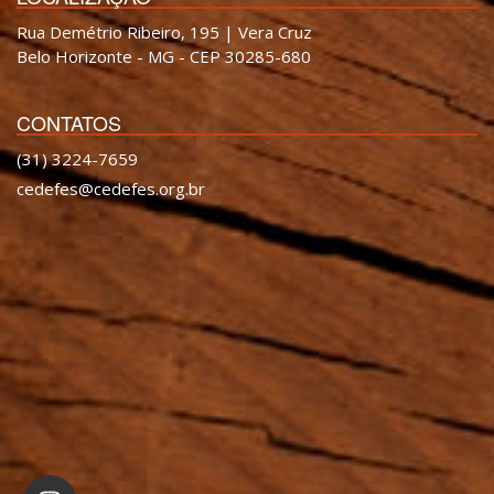
Rua Demétrio Ribeiro, 195 | Vera Cruz
Belo Horizonte - MG - CEP 30285-680
CONTATOS
(31) 3224-7659
cedefes@cedefes.org.br