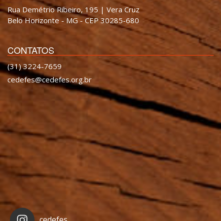
Rua Demétrio Ribeiro, 195 | Vera Cruz
Belo Horizonte - MG - CEP 30285-680
CONTATOS
(31) 3224-7659
cedefes@cedefes.org.br
cedefes_