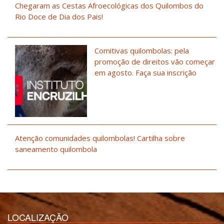
Chegaram as Cestas Afroecológicas dos Quilombos do
Rio Doce de Dia dos Pais!
Comitivas quilombolas: pela
promoção de direitos vão começar
em agosto. Faça sua inscrição
Atenção comunidades quilombolas! Cartilha sobre
saneamento quilombola
LOCALIZAÇÃO