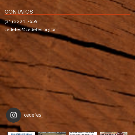
CONTATOS
(31) 3224-7659
cedefes@cedefes.org.br
cedefes_