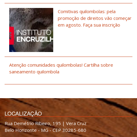
Comitivas quilombolas: pela
promoção de direitos vão começar
em agosto. Faça sua inscrição
Atenção comunidades quilombolas! Cartilha sobre
saneamento quilombola
LOCALIZAÇÃO
Rua Demétrio Ribeiro, 195 | Vera Cruz
Belo Horizonte - MG - CEP 30285-680