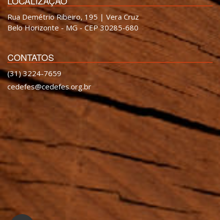
LOCALIZAÇÃO
Rua Demétrio Ribeiro, 195 | Vera Cruz
Belo Horizonte - MG - CEP 30285-680
CONTATOS
(31) 3224-7659
cedefes@cedefes.org.br