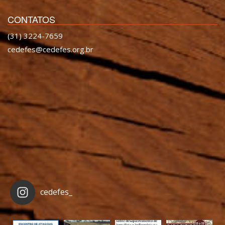
CONTATOS
(31) 3224-7659
cedefes@cedefes.org.br
cedefes_