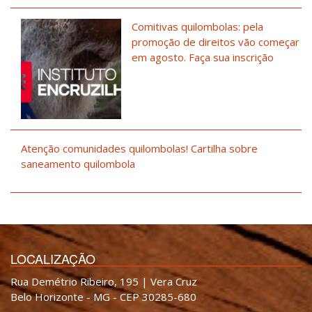
Comitivas quilombolas: pela
promoção de direitos vão começar
em agosto. Faça sua inscrição
Atenção comunidades quilombolas! Cartilha sobre
saneamento quilombola
LOCALIZAÇÃO
Rua Demétrio Ribeiro, 195 | Vera Cruz
Belo Horizonte - MG - CEP 30285-680