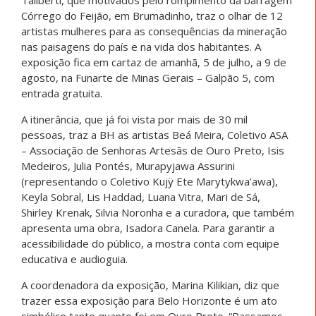
Córrego do Feijão, em Brumadinho, traz o olhar de 12
artistas mulheres para as consequências da mineração
nas paisagens do país e na vida dos habitantes. A
exposição fica em cartaz de amanhã, 5 de julho, a 9 de
agosto, na Funarte de Minas Gerais – Galpão 5, com
entrada gratuita.
A itinerância, que já foi vista por mais de 30 mil
pessoas, traz a BH as artistas Beá Meira, Coletivo ASA
– Associação de Senhoras Artesãs de Ouro Preto, Isis
Medeiros, Julia Pontés, Murapyjawa Assurini
(representando o Coletivo Kujÿ Ete Marytykwa’awa),
Keyla Sobral, Lis Haddad, Luana Vitra, Mari de Sá,
Shirley Krenak, Silvia Noronha e a curadora, que também
apresenta uma obra, Isadora Canela. Para garantir a
acessibilidade do público, a mostra conta com equipe
educativa e audioguia.
A coordenadora da exposição, Marina Kilikian, diz que
trazer essa exposição para Belo Horizonte é um ato
simbólico tanto quanto foi em Ouro Preto. “Passamos