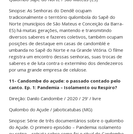
Sinopse: As Senhoras do Dendê ocupam
tradicionalmente o território quilombola do Sapê do
Norte (municípios de São Mateus e Conceição da Barra-
ES) há muitas gerações, mantendo e transmitindo
diversos saberes e fazeres coletivos, também ocupam
posições de destaque em casas de candomblé e
umbanda no Sapê do Norte e na Grande Vitória. O filme
registra um encontro dessas senhoras, suas trocas de
saberes e de luta contra o extermínio dos dendezeiros
por uma grande empresa de celulose.
11- Candombe do açude: o passado contado pelo
canto. Ep. 1: Pandemia – Isolamento ou Respiro?
Direção: Danilo Candombe / 2020 / 29’ / livre
Quilombo do Açude / Jaboticatubas (MG)
Sinopse: Série de três documentários sobre o quilombo
do Açude. O primeiro episódio – Pandemia: isolamento
ou retiro – retrata sobre como foi o ritual do Candombe